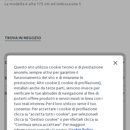
La modella è alta 175 cm ed indossa una S
pdp.loyalty.section.advantages
Composizione e cura
Continua senza accettare
Questo sito utilizza cookie tecnici e di prestazione
anonimi, sempre attivi per garantire il
Composizione:
funzionamento del sito e di misurarne le
Sostenibilità e trasparenza
100% COTONE
prestazione; Altri cookie (i cookie di profilazione),
Sicurezza
installati anche da terze parti, servono invece per
Spedizione e resi
verificare le tue abitudini di navigazione al fine di
Il 100% dei nostri articoli viene sottoposto a test chimico-
NON CANDEGGIARE
poterti offrire prodotti e servizi mirati in linea con i
fisici, per verificarne il rispetto dei limiti che abbiamo
Hai fino a 30 giorni dalla consegna del tuo ordine online per
tuoi reali interessi. Per il loro utilizzo serve il tuo
definito per l’uso di sostanze chimiche, talvolta anche più
consenso. Per accettare i cookie di profilazione
cambiare idea e restituire i prodotti che hai acquistato.
restrittivi rispetto a quelli previsti dalla normativa
TEMPERATURA MASSIMA 30°C - PROCEDURA MOLTO
clicca su "accetta tutti i cookie", per selezionarli
internazionale.
DELICATA
clicca su "Gestisci cookie" o per rifiutarli clicca su
"Continua senza accettare". Per maggiori
Clicca qui per vedere i dettagli
informazioni consulta la nostra
Cookie Policy