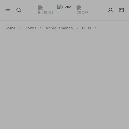
NAVIGATION.ARIA.GOTOMAINCONTENT
NAVIGATION.ARIA.GOTOFOOTER
Home
Donna
Abbigliamento
Bluse
Con Fantasia