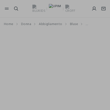
NAVIGATION.ARIA.GOTOMAINCONTENT
NAVIGATION.ARIA.GOTOFOOTER
Home
Donna
Abbigliamento
Bluse
Con Fantasia