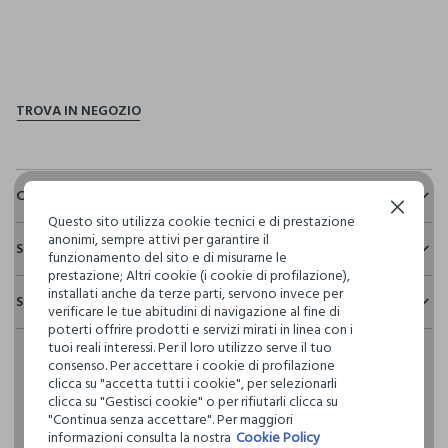
pdp.loyalty.section.advantages
Composizione e cura
Continua senza accettare
Questo sito utilizza cookie tecnici e di prestazione
Composizione:
anonimi, sempre attivi per garantire il
Sostenibilità e trasparenza
100% POLIESTERE
funzionamento del sito e di misurarne le
prestazione; Altri cookie (i cookie di profilazione),
Sicurezza
installati anche da terze parti, servono invece per
Spedizione e resi
Il 100% dei nostri articoli viene sottoposto a test chimico-
verificare le tue abitudini di navigazione al fine di
NON CANDEGGIARE
fisici, per verificarne il rispetto dei limiti che abbiamo
poterti offrire prodotti e servizi mirati in linea con i
Hai fino a 30 giorni dalla consegna del tuo ordine online per
definito per l’uso di sostanze chimiche, talvolta anche più
tuoi reali interessi. Per il loro utilizzo serve il tuo
cambiare idea e restituire i prodotti che hai acquistato.
restrittivi rispetto a quelli previsti dalla normativa
TEMPERATURA MASSIMA 30°C - PROCEDURA MOLTO
consenso. Per accettare i cookie di profilazione
internazionale.
DELICATA
clicca su "accetta tutti i cookie", per selezionarli
clicca su "Gestisci cookie" o per rifiutarli clicca su
Clicca qui per vedere i dettagli
"Continua senza accettare". Per maggiori
NON LAVARE A SECCO
informazioni consulta la nostra
Cookie Policy