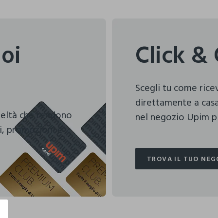
uoi
Click & 
Scegli tu come ric
direttamente a casa
deltà che rendono
nel negozio Upim pi
i, promozioni e
TROVA IL TUO NEG
TROVA IL TUO NEG