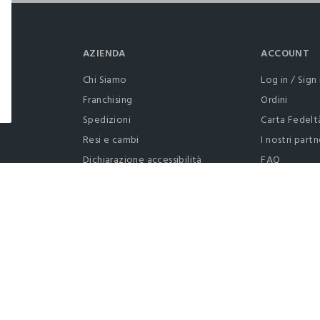
AZIENDA
ACCOUNT
Chi Siamo
Log in / Sign 
Franchising
Ordini
Spedizioni
Carta Fedelt
Resi e cambi
I nostri partn
Dichiarazione accessibilità
FAQ
RaccogliAMO
Contattaci: 