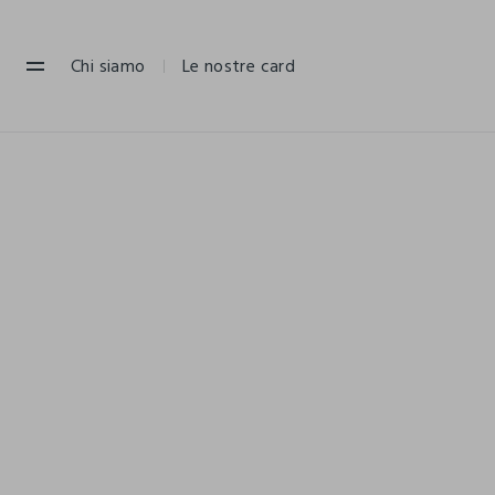
NAVIGATION.ARIA.GOTOMAINCONTENT
NAVIGATION.ARIA.GOTOFOOTER
Chi siamo
Le nostre card