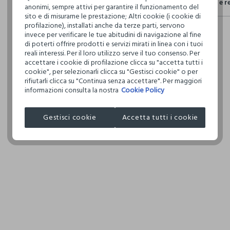
Spedizione e r
Il 100% dei n
anonimi, sempre attivi per garantire il funzionamento del
NON C
fisici, per ve
sito e di misurarne le prestazione; Altri cookie (i cookie di
Hai fino a 3
definito per 
profilazione), installati anche da terze parti, servono
per cambiare 
restrittivi ri
TEMPER
invece per verificare le tue abitudini di navigazione al fine
internaziona
DELICA
di poterti offrire prodotti e servizi mirati in linea con i tuoi
reali interessi. Per il loro utilizzo serve il tuo consenso. Per
Clicca qui pe
accettare i cookie di profilazione clicca su "accetta tutti i
NON LA
cookie", per selezionarli clicca su "Gestisci cookie" o per
rifiutarli clicca su "Continua senza accettare". Per maggiori
I nostri forni
informazioni consulta la nostra
Cookie Policy
NON AS
NALINI ORIG
TAMBU
MADE IN IND
Gestisci cookie
Accetta tutti i cookie
TEMPER
110°C,
DANNI I
ASCIUG