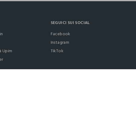
SEGUICI SUI SOCIAL
in
Facebook
Instagram
à Upim
TikTok
er
0412399081 (lun-ven 9-17)