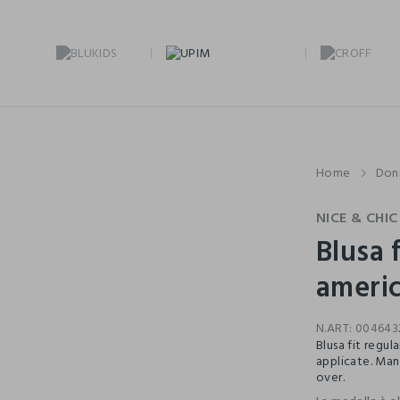
Home
Don
NICE & CHIC
Blusa f
ameri
N.ART:
004643
Blusa fit regul
applicate. Mani
over.