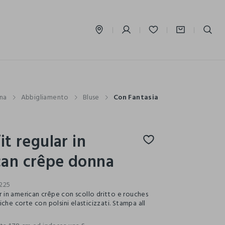
label.account.login
na
Abbigliamento
Bluse
Con Fantasia
it regular in
can crêpe donna
225
ar in american crêpe con scollo dritto e rouches
che corte con polsini elasticizzati. Stampa all