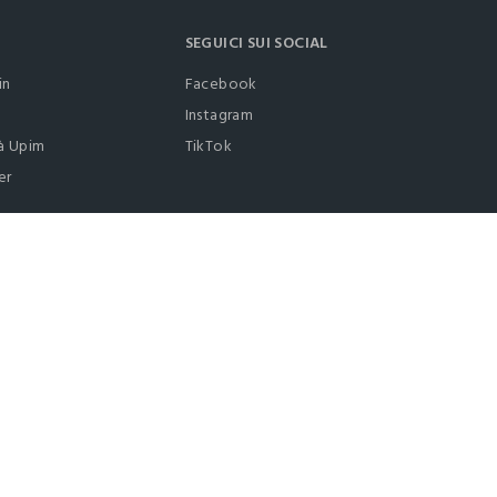
SEGUICI SUI SOCIAL
in
Facebook
Instagram
à Upim
TikTok
er
0412399081 (lun-ven 9-17)
it |
italiano