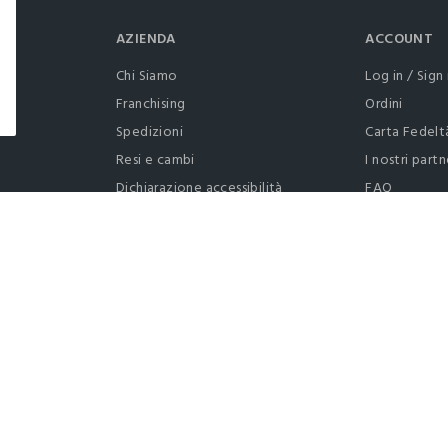
AZIENDA
ACCOUNT
Chi Siamo
Log in / Sign 
Franchising
Ordini
Spedizioni
Carta Fedelt
Resi e cambi
I nostri partn
Dichiarazione accessibilità
FAQ
RaccogliAMO
Contattaci: 