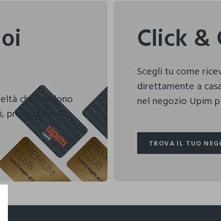
uoi
Click & 
Scegli tu come ric
direttamente a casa
deltà che rendono
nel negozio Upim pi
i, promozioni e
TROVA IL TUO NEG
TROVA IL TUO NEG