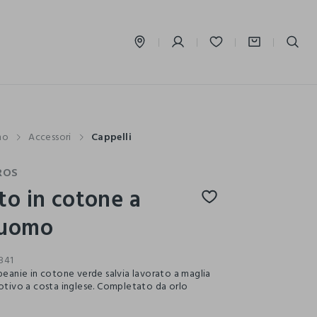
label.account.login
mo
Accessori
Cappelli
ROS
to in cotone a
 uomo
841
 beanie in cotone verde salvia lavorato a maglia
motivo a costa inglese. Completato da orlo