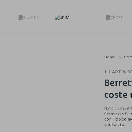
Home
Uo
J. HART & B
Berret
coste
N.ART:
003997
Berretto stile
con il tipico 
arrotolato.