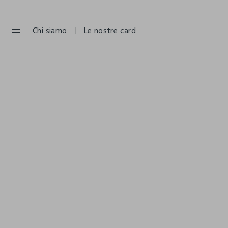
NAVIGATION.ARIA.GOTOMAINCONTENT
NAVIGATION.ARIA.GOTOFOOTER
Chi siamo
Le nostre card