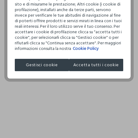
Hai fino a 3
definito per 
sito e di misurarne le prestazione; Altri cookie (i cookie di
per cambiare 
restrittivi ri
TEMPER
profilazione), installati anche da terze parti, servono
internaziona
NORMA
invece per verificare le tue abitudini di navigazione al fine
di poterti offrire prodotti e servizi mirati in linea con i tuoi
Clicca qui pe
reali interessi. Per il loro utilizzo serve il tuo consenso. Per
LAVAGG
accettare i cookie di profilazione clicca su "accetta tutti i
TETRACL
cookie", per selezionarli clicca su "Gestisci cookie" o per
IL SEG
I nostri forni
rifiutarli clicca su "Continua senza accettare". Per maggiori
HANGZHOU I
informazioni consulta la nostra
Cookie Policy
ASCIU
RIDOTT
MADE IN CH
Gestisci cookie
Accetta tutti i cookie
TEMPER
150°C