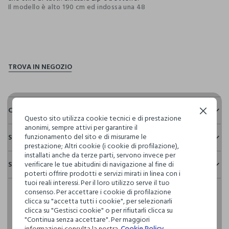
Il modello è alto 190 cm ed indossa una 48
pdp.loyalty.section.advantages
Composizione e cura
Continua senza accettare
Questo sito utilizza cookie tecnici e di prestazione
anonimi, sempre attivi per garantire il
Composizione:
funzionamento del sito e di misurarne le
Sostenibilità e trasparenza
100% COTONE
prestazione; Altri cookie (i cookie di profilazione),
Sicurezza
installati anche da terze parti, servono invece per
Spedizione e resi
verificare le tue abitudini di navigazione al fine di
Il 100% dei nostri articoli viene sottoposto a test chimico-
NON CANDEGGIARE
poterti offrire prodotti e servizi mirati in linea con i
fisici, per verificarne il rispetto dei limiti che abbiamo
Hai fino a 30 giorni dalla consegna del tuo ordine online per
tuoi reali interessi. Per il loro utilizzo serve il tuo
definito per l’uso di sostanze chimiche, talvolta anche più
consenso. Per accettare i cookie di profilazione
cambiare idea e restituire i prodotti che hai acquistato.
restrittivi rispetto a quelli previsti dalla normativa
TEMPERATURA MASSIMA 30°C - PROCEDURA NORMALE
clicca su "accetta tutti i cookie", per selezionarli
internazionale.
clicca su "Gestisci cookie" o per rifiutarli clicca su
"Continua senza accettare". Per maggiori
Clicca qui per vedere i dettagli
NON LAVARE A SECCO
informazioni consulta la nostra
Cookie Policy