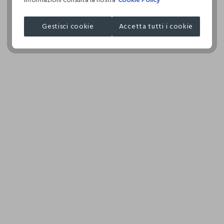
I nostri fornitori
ASCIUGATURA A TAMBURO AMMESSA TEMPERATURA
Gestisci cookie
Accetta tutti i cookie
NATURAL DENIMS LTD
RIDOTTA
MADE IN BANGLADESH
TEMPERATURA MASSIMA DELLA PIASTRA DEL FERRO
150°C