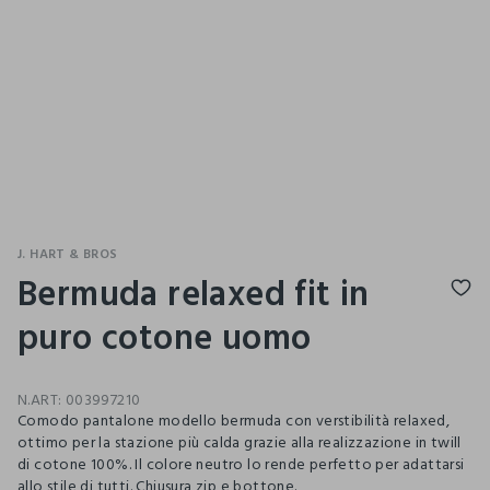
J. HART & BROS
Bermuda relaxed fit in
puro cotone uomo
N.ART:
003997210
Comodo pantalone modello bermuda con verstibilità relaxed,
ottimo per la stazione più calda grazie alla realizzazione in twill
di cotone 100%. Il colore neutro lo rende perfetto per adattarsi
allo stile di tutti. Chiusura zip e bottone.