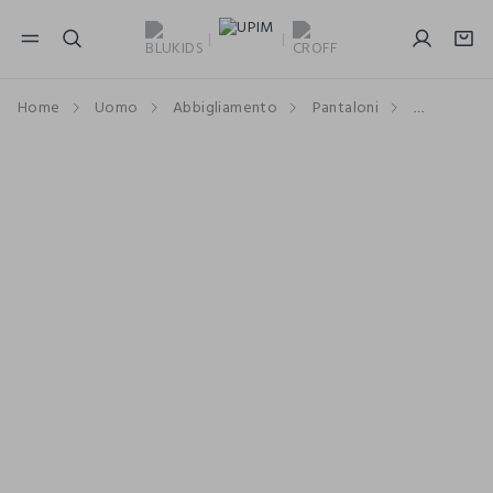
NAVIGATION.ARIA.GOTOMAINCONTENT
NAVIGATION.ARIA.GOTOFOOTER
Home
Uomo
Abbigliamento
Pantaloni
Bermuda