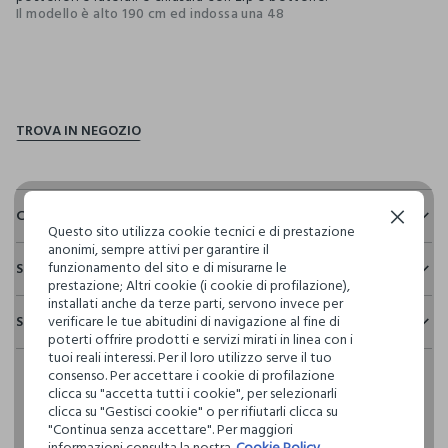
Il modello è alto 190 cm ed indossa una 48
pdp.loyalty.section.advantages
Composizione e cura
Continua senza accettare
Questo sito utilizza cookie tecnici e di prestazione
anonimi, sempre attivi per garantire il
Composizione:
funzionamento del sito e di misurarne le
Sostenibilità e trasparenza
60% COTONE,40% LINO
prestazione; Altri cookie (i cookie di profilazione),
Sicurezza
installati anche da terze parti, servono invece per
Spedizione e resi
verificare le tue abitudini di navigazione al fine di
Il 100% dei nostri articoli viene sottoposto a test chimico-
NON CANDEGGIARE
poterti offrire prodotti e servizi mirati in linea con i
fisici, per verificarne il rispetto dei limiti che abbiamo
Hai fino a 30 giorni dalla consegna del tuo ordine online per
tuoi reali interessi. Per il loro utilizzo serve il tuo
definito per l’uso di sostanze chimiche, talvolta anche più
consenso. Per accettare i cookie di profilazione
cambiare idea e restituire i prodotti che hai acquistato.
restrittivi rispetto a quelli previsti dalla normativa
TEMPERATURA MASSIMA 30°C - PROCEDURA DELICATA
clicca su "accetta tutti i cookie", per selezionarli
internazionale.
clicca su "Gestisci cookie" o per rifiutarli clicca su
"Continua senza accettare". Per maggiori
Clicca qui per vedere i dettagli
LAVAGGIO A SECCO PROFESSIONALE CON
informazioni consulta la nostra
Cookie Policy