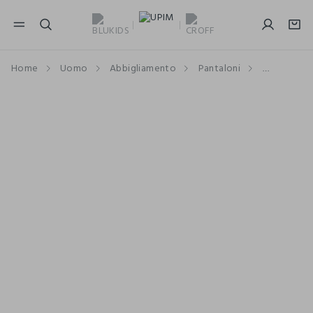
NAVIGATION.ARIA.GOTOMAINCONTENT
NAVIGATION.ARIA.GOTOFOOTER
Home
Uomo
Abbigliamento
Pantaloni
Bermuda