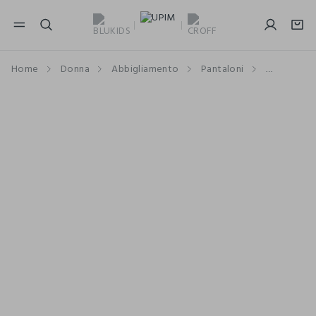
NAVIGATION.ARIA.GOTOMAINCONTENT
NAVIGATION.ARIA.GOTOFOOTER
Home
Donna
Abbigliamento
Pantaloni
Pantalonc