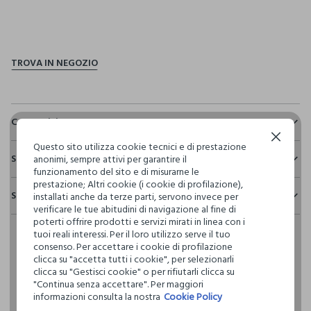
pdp.loyalty.section.advantages
Composizione e cura
Continua senza accettare
Composizione:
Questo sito utilizza cookie tecnici e di prestazione
Sostenibilità e trasparenza
59% COTONE,41% POLIESTERE
anonimi, sempre attivi per garantire il
funzionamento del sito e di misurarne le
Sicurezza
prestazione; Altri cookie (i cookie di profilazione),
Spedizione e resi
installati anche da terze parti, servono invece per
Il 100% dei nostri articoli viene sottoposto a test chimico-
NON CANDEGGIARE
verificare le tue abitudini di navigazione al fine di
fisici, per verificarne il rispetto dei limiti che abbiamo
Hai fino a 30 giorni dalla consegna del tuo ordine online per
poterti offrire prodotti e servizi mirati in linea con i
definito per l’uso di sostanze chimiche, talvolta anche più
cambiare idea e restituire i prodotti che hai acquistato.
tuoi reali interessi. Per il loro utilizzo serve il tuo
restrittivi rispetto a quelli previsti dalla normativa
TEMPERATURA MASSIMA 40°C - PROCEDURA NORMALE
consenso. Per accettare i cookie di profilazione
internazionale.
clicca su "accetta tutti i cookie", per selezionarli
Clicca qui per vedere i dettagli
clicca su "Gestisci cookie" o per rifiutarli clicca su
LAVAGGIO A SECCO PROFESSIONALE CON
"Continua senza accettare". Per maggiori
TETRACLOROETILENE E TUTTI I SOLVENTI INDICATI CON IL
informazioni consulta la nostra
Cookie Policy
SEGNO F - PROCEDURA NORMALE
I nostri fornitori