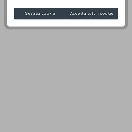
I nostri fornitori
ASCIUGATURA A TAMBURO AMMESSA TEMPERATURA
Gestisci cookie
Accetta tutti i cookie
LIBERTY KNITWEAR LTD.
RIDOTTA
MADE IN BANGLADESH
TEMPERATURA MASSIMA DELLA PIASTRA DEL FERRO
150°C