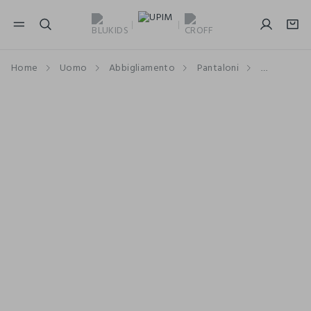
NAVIGATION.ARIA.GOTOMAINCONTENT
NAVIGATION.ARIA.GOTOFOOTER
Home
Uomo
Abbigliamento
Pantaloni
Bermuda