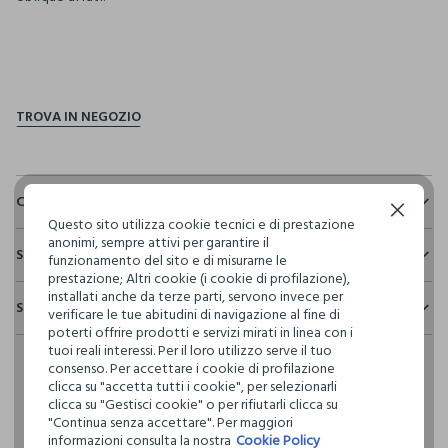
pdp.loyalty.section.advantages
Composizione e cura
Continua senza accettare
Questo sito utilizza cookie tecnici e di prestazione
Composizione:
anonimi, sempre attivi per garantire il
Sostenibilità e trasparenza
55% COTONE,45% POLIESTERE
funzionamento del sito e di misurarne le
prestazione; Altri cookie (i cookie di profilazione),
Sicurezza
installati anche da terze parti, servono invece per
Spedizione e resi
verificare le tue abitudini di navigazione al fine di
Il 100% dei nostri articoli viene sottoposto a test chimico-
NON CANDEGGIARE
poterti offrire prodotti e servizi mirati in linea con i
fisici, per verificarne il rispetto dei limiti che abbiamo
Hai fino a 30 giorni dalla consegna del tuo ordine online per
tuoi reali interessi. Per il loro utilizzo serve il tuo
definito per l’uso di sostanze chimiche, talvolta anche più
cambiare idea e restituire i prodotti che hai acquistato.
consenso. Per accettare i cookie di profilazione
restrittivi rispetto a quelli previsti dalla normativa
TEMPERATURA MASSIMA 30°C - PROCEDURA NORMALE
clicca su "accetta tutti i cookie", per selezionarli
internazionale.
clicca su "Gestisci cookie" o per rifiutarli clicca su
Clicca qui per vedere i dettagli
"Continua senza accettare". Per maggiori
NON LAVARE A SECCO
informazioni consulta la nostra
Cookie Policy