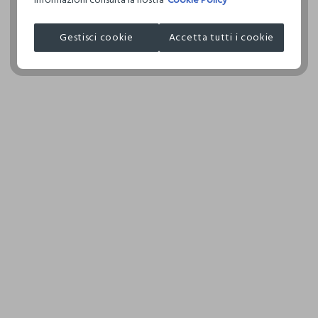
I nostri fornitori
ASCIUGATURA A TAMBURO AMMESSA TEMPERATURA
Gestisci cookie
Accetta tutti i cookie
NATURAL DENIMS LTD
RIDOTTA
MADE IN BANGLADESH
TEMPERATURA MASSIMA DELLA PIASTRA DEL FERRO
150°C