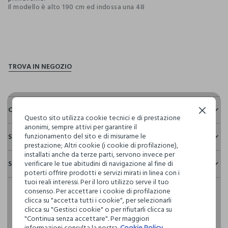
Il modello è alto 190 cm ed indossa una 48
pdp.loyalty.section.advantages
Composizione e cura
Continua senza accettare
Questo sito utilizza cookie tecnici e di prestazione
anonimi, sempre attivi per garantire il
Composizione:
funzionamento del sito e di misurarne le
Sostenibilità e trasparenza
100% COTONE
prestazione; Altri cookie (i cookie di profilazione),
Sicurezza
installati anche da terze parti, servono invece per
Spedizione e resi
verificare le tue abitudini di navigazione al fine di
Il 100% dei nostri articoli viene sottoposto a test chimico-
NON CANDEGGIARE
poterti offrire prodotti e servizi mirati in linea con i
fisici, per verificarne il rispetto dei limiti che abbiamo
Hai fino a 30 giorni dalla consegna del tuo ordine online per
tuoi reali interessi. Per il loro utilizzo serve il tuo
definito per l’uso di sostanze chimiche, talvolta anche più
consenso. Per accettare i cookie di profilazione
cambiare idea e restituire i prodotti che hai acquistato.
restrittivi rispetto a quelli previsti dalla normativa
TEMPERATURA MASSIMA 30°C - PROCEDURA NORMALE
clicca su "accetta tutti i cookie", per selezionarli
internazionale.
clicca su "Gestisci cookie" o per rifiutarli clicca su
"Continua senza accettare". Per maggiori
Clicca qui per vedere i dettagli
NON LAVARE A SECCO
informazioni consulta la nostra
Cookie Policy