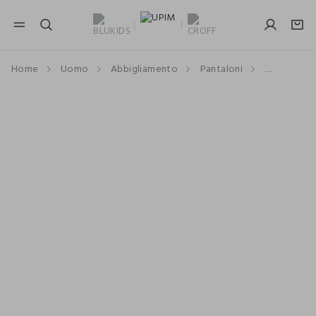
NAVIGATION.ARIA.GOTOMAINCONTENT
NAVIGATION.ARIA.GOTOFOOTER
Home
Uomo
Abbigliamento
Pantaloni
Bermuda