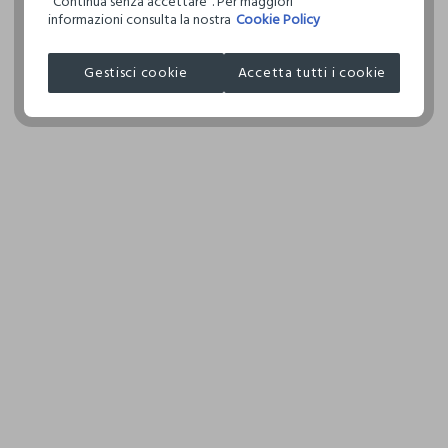
"Continua senza accettare". Per maggiori
informazioni consulta la nostra
Cookie Policy
Clicca qui per vedere i dettagli
ASCIUGATURA A TAMBURO AMMESSA TEMPERATURA
Circolarità
RIDOTTA
Indica quanto questo prodotto è facilmente
Gestisci cookie
Accetta tutti i cookie
I nostri fornitori
riciclabile
TEMPERATURA MASSIMA DELLA PIASTRA DEL FERRO
XIAMEN HONESTY INDUSTRIAL CORP
150°C
MADE IN CHINA
0.00
3 specifici indici consentono di scoprire, per ogni capo,
quanta acqua è stata utilizzata, quanta CO2 è stata emessa
per produrlo e quanto è facilmente riciclabile.