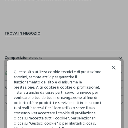
pdp.loyalty.section.advantages
Composizione e cura
Composizione:
Continua senza accettare
Questo sito utilizza cookie tecnici e di prestazione
100% COTONE
Eco valore
anonimi, sempre attivi per garantire il
funzionamento del sito e di misurarne le
prestazione; Altri cookie (i cookie di profilazione),
Consumo d'acqua
Sostenibilità e trasparenza
NON CANDEGGIARE
installati anche da terze parti, servono invece per
Per la realizzazione di questo capo sono stati
verificare le tue abitudini di navigazione al fine di
Sicurezza
utilizzati
92,6 litri dacqua
poterti offrire prodotti e servizi mirati in linea con i
Spedizione e resi
Il 100% dei nostri articoli viene sottoposto a test chimico-
TEMPERATURA MASSIMA 40°C - PROCEDURA NORMALE
tuoi reali interessi. Per il loro utilizzo serve il tuo
fisici, per verificarne il rispetto dei limiti che abbiamo
consenso. Per accettare i cookie di profilazione
Hai fino a 30 giorni dalla consegna del tuo ordine online per
Emissioni di CO2
definito per l’uso di sostanze chimiche, talvolta anche più
clicca su "accetta tutti i cookie", per selezionarli
cambiare idea e restituire i prodotti che hai acquistato.
Per la realizzazione di questo capo sono stati
restrittivi rispetto a quelli previsti dalla normativa
clicca su "Gestisci cookie" o per rifiutarli clicca su
NON LAVARE A SECCO
emessi
6,52 kg di CO2
internazionale.