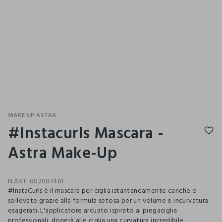
MAKE UP ASTRA
#Instacurls Mascara -
Astra Make-Up
N.ART:
002007461
#InstaCurls è il mascara per ciglia istantaneamente cariche e
sollevate grazie alla formula setosa per un volume e incurvatura
esagerati. L'applicatore arcuato ispirato ai piegaciglia
professionali, donerà alle ciglia una curvatura incredibile,