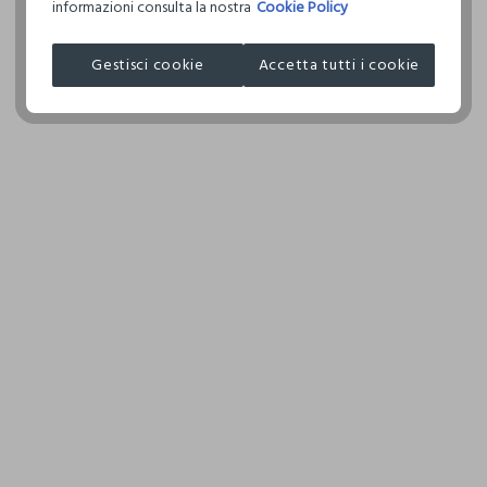
informazioni consulta la nostra
Cookie Policy
I nostri fornitori
Gestisci cookie
Accetta tutti i cookie
GIUFRA SRL