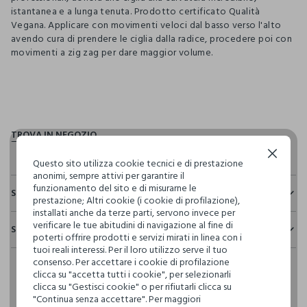
istantanea e a lunga tenuta. Prodotto certificato Qualità
Vegana. Applicare con movimenti veloci dal basso verso l'alto
avendo cura di prendere le ciglia dalla radice, procedere poi con
movimenti a zig zag per dare maggior volume.
pdp.loyalty.section.advantages
Continua senza accettare
Questo sito utilizza cookie tecnici e di prestazione
anonimi, sempre attivi per garantire il
funzionamento del sito e di misurarne le
Sostenibilità e trasparenza
prestazione; Altri cookie (i cookie di profilazione),
installati anche da terze parti, servono invece per
Sicurezza
verificare le tue abitudini di navigazione al fine di
Spedizione e resi
Il 100% dei nostri articoli viene sottoposto a test chimico-
poterti offrire prodotti e servizi mirati in linea con i
fisici, per verificarne il rispetto dei limiti che abbiamo
tuoi reali interessi. Per il loro utilizzo serve il tuo
Hai fino a 30 giorni dalla consegna del tuo ordine online per
definito per l’uso di sostanze chimiche, talvolta anche più
consenso. Per accettare i cookie di profilazione
cambiare idea e restituire i prodotti che hai acquistato.
restrittivi rispetto a quelli previsti dalla normativa
clicca su "accetta tutti i cookie", per selezionarli
internazionale.
clicca su "Gestisci cookie" o per rifiutarli clicca su
"Continua senza accettare". Per maggiori
Clicca qui per vedere i dettagli